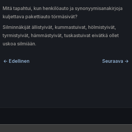
Mitä tapahtui, kun henkilöauto ja synonyymisanakirjoja
kuljettava pakettiauto törmäsivät?
Silminnäkijät ällistyivät, kummastuivat, hölmistyivät,
tyrmistyivät, hämmästyivät, tuskastuivat eivätkä ollet
uskoa silmiään.
←
Edellinen
Seuraava
→