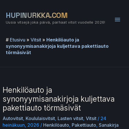
Siirry
sisältöön
HUPINURKKA.COM
Pääv
Uusia vitsejä joka päivä, parhaat vitsit vuodelle 2026!
#
Etusivu
»
Vitsit
»
Henkilöauto ja
synonyymisanakirjoja kuljettava pakettiauto
törmäsivät
Henkilöauto ja
synonyymisanakirjoja kuljettava
pakettiauto törmäsivät
Autovitsit
,
Koululaisvitsit
,
Lasten vitsit
,
Vitsit
/
24
heinäkuun, 2026
/
Henkilöauto
,
Pakettiauto
,
Sanakirja