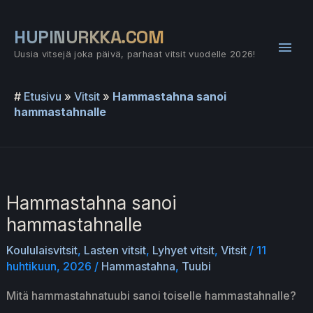
Siirry
sisältöön
HUPINURKKA.COM
Pääv
Uusia vitsejä joka päivä, parhaat vitsit vuodelle 2026!
#
Etusivu
»
Vitsit
»
Hammastahna sanoi
hammastahnalle
Hammastahna sanoi
hammastahnalle
Koululaisvitsit
,
Lasten vitsit
,
Lyhyet vitsit
,
Vitsit
/
11
huhtikuun, 2026
/
Hammastahna
,
Tuubi
Mitä hammastahnatuubi sanoi toiselle hammastahnalle?