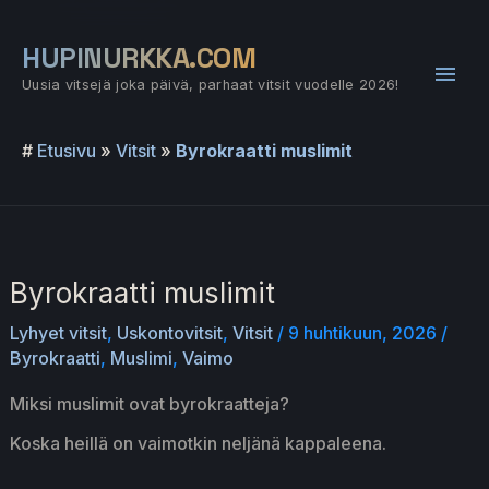
Siirry
sisältöön
HUPINURKKA.COM
Pääv
Uusia vitsejä joka päivä, parhaat vitsit vuodelle 2026!
#
Etusivu
»
Vitsit
»
Byrokraatti muslimit
Byrokraatti muslimit
Lyhyet vitsit
,
Uskontovitsit
,
Vitsit
/
9 huhtikuun, 2026
/
Byrokraatti
,
Muslimi
,
Vaimo
Miksi muslimit ovat byrokraatteja?
Koska heillä on vaimotkin neljänä kappaleena.