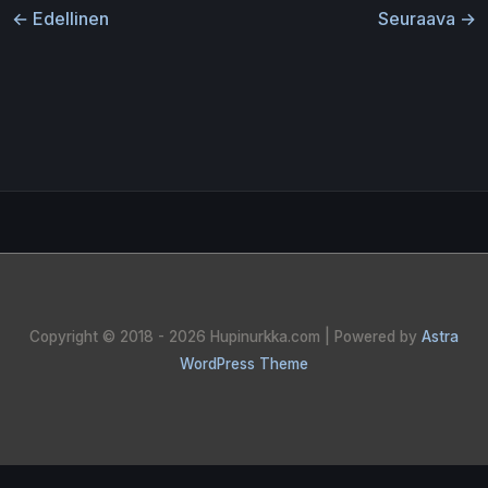
←
Edellinen
Seuraava
→
Copyright © 2018 - 2026
Hupinurkka.com
| Powered by
Astra
WordPress Theme