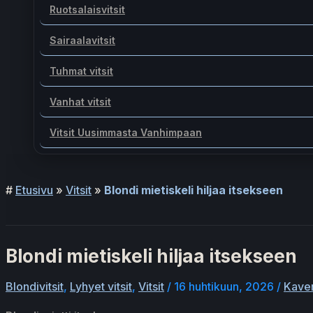
Ruotsalaisvitsit
Sairaalavitsit
Tuhmat vitsit
Vanhat vitsit
Vitsit Uusimmasta Vanhimpaan
#
Etusivu
»
Vitsit
»
Blondi mietiskeli hiljaa itsekseen
Blondi mietiskeli hiljaa itsekseen
Blondivitsit
,
Lyhyet vitsit
,
Vitsit
/
16 huhtikuun, 2026
/
Kaver