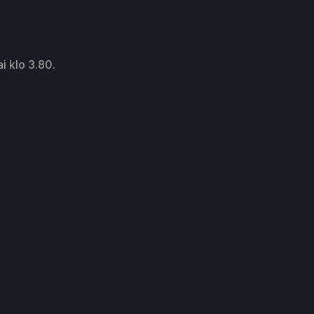
i klo 3.80.