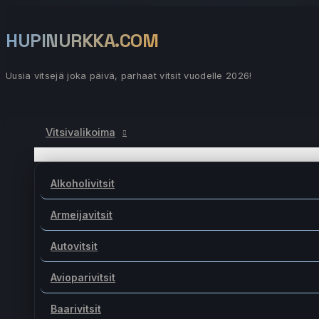
Siirry
sisältöön
HUPINURKKA.COM
Uusia vitsejä joka päivä, parhaat vitsit vuodelle 2026!
Päävalikko
Vitsivalikoima
Alkoholivitsit
Armeijavitsit
Autovitsit
Avioparivitsit
Baarivitsit