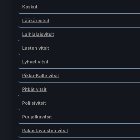
Kaskut
Lääkärivitsit
Laihialaisvitsit
Lasten vitsit
Lyhyet vitsit
Pikku-Kalle vitsit
Pitkät vitsit
Poliisivitsit
Puujalkavitsit
Rakastavaisten vitsit