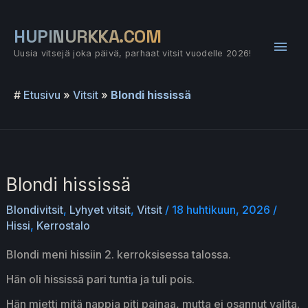
Siirry
sisältöön
HUPINURKKA.COM
Pääv
Uusia vitsejä joka päivä, parhaat vitsit vuodelle 2026!
#
Etusivu
»
Vitsit
»
Blondi hississä
Blondi hississä
Blondivitsit
,
Lyhyet vitsit
,
Vitsit
/
18 huhtikuun, 2026
/
Hissi
,
Kerrostalo
Blondi meni hissiin 2. kerroksisessa talossa.
Hän oli hississä pari tuntia ja tuli pois.
Hän mietti mitä nappia piti painaa, mutta ei osannut valita.