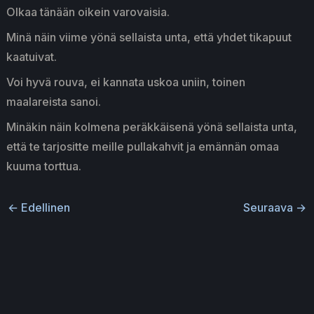
Olkaa tänään oikein varovaisia.
Minä näin viime yönä sellaista unta, että yhdet tikapuut
kaatuivat.
Voi hyvä rouva, ei kannata uskoa uniin, toinen
maalareista sanoi.
Minäkin näin kolmena peräkkäisenä yönä sellaista unta,
että te tarjositte meille pullakahvit ja emännän omaa
kuuma torttua.
←
Edellinen
Seuraava
→