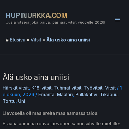
Siirry
sisältöön
HUPINURKKA.COM
Pääv
Uusia vitsejä joka päivä, parhaat vitsit vuodelle 2026!
#
Etusivu
»
Vitsit
»
Älä usko aina uniisi
Älä usko aina uniisi
Härskit vitsit
,
K18-vitsit
,
Tuhmat vitsit
,
Työvitsit
,
Vitsit
/
1
elokuun, 2026
/
Emäntä
,
Maalari
,
Pullakahvi
,
Tikapuu
,
Torttu
,
Uni
Lievosella oli maalareita maalaamassa taloa.
Eräänä aamuna rouva Lievonen sanoi sutiville miehille: