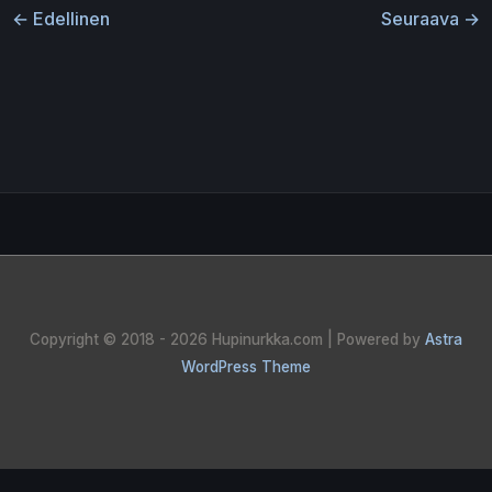
←
Edellinen
Seuraava
→
Copyright © 2018 - 2026
Hupinurkka.com
| Powered by
Astra
WordPress Theme