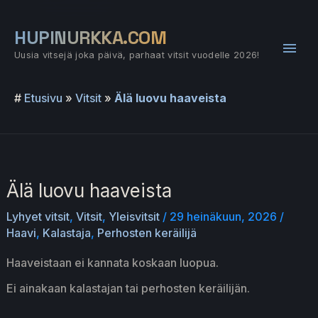
Siirry
sisältöön
HUPINURKKA.COM
Pääv
Uusia vitsejä joka päivä, parhaat vitsit vuodelle 2026!
#
Etusivu
»
Vitsit
»
Älä luovu haaveista
Älä luovu haaveista
Lyhyet vitsit
,
Vitsit
,
Yleisvitsit
/
29 heinäkuun, 2026
/
Haavi
,
Kalastaja
,
Perhosten keräilijä
Haaveistaan ei kannata koskaan luopua.
Ei ainakaan kalastajan tai perhosten keräilijän.