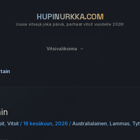
HUPINURKKA.COM
Uusia vitsejä joka päivä, parhaat vitsit vuodelle 2026!
Vitsivalikoima
ttain
ain
sit
,
Vitsit
/
16 kesäkuun, 2026
/
Australialainen
,
Lammas
,
Tyt