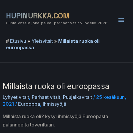
Siirry
sisältöön
HUPINURKKA.COM
Pääv
Uusia vitsejä joka päivä, parhaat vitsit vuodelle 2026!
#
Etusivu
»
Yleisvitsit
»
Millaista ruoka oli
euroopassa
Millaista ruoka oli euroopassa
Lyhyet vitsit
,
Parhaat vitsit
,
Puujalkavitsit
/
25 kesäkuun,
2021
/
Eurooppa
,
Ihmissyöjä
Millaista ruoka oli? kysyi ihmissyöjä Euroopasta
palanneelta toveriltaan.