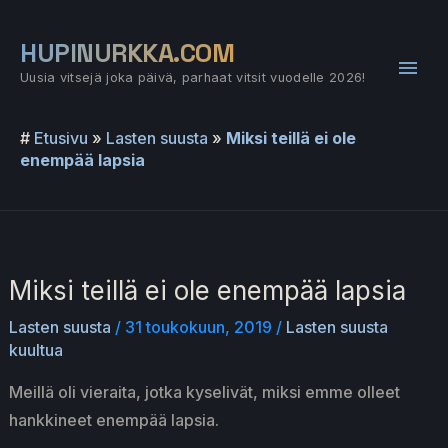
Siirry
sisältöön
HUPINURKKA.COM
Pääv
Uusia vitsejä joka päivä, parhaat vitsit vuodelle 2026!
#
Etusivu
»
Lasten suusta
»
Miksi teillä ei ole
enempää lapsia
Miksi teillä ei ole enempää lapsia
Lasten suusta
/
31 toukokuun, 2019
/
Lasten suusta
kuultua
Meillä oli vieraita, jotka kyselivät, miksi emme olleet
hankkineet enempää lapsia.