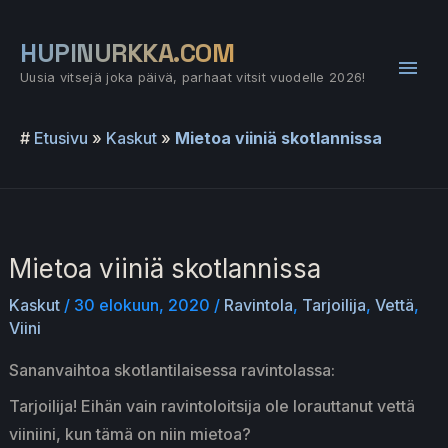
Siirry
sisältöön
HUPINURKKA.COM
Pääv
Uusia vitsejä joka päivä, parhaat vitsit vuodelle 2026!
#
Etusivu
»
Kaskut
»
Mietoa viiniä skotlannissa
Mietoa viiniä skotlannissa
Kaskut
/
30 elokuun, 2020
/
Ravintola
,
Tarjoilija
,
Vettä
,
Viini
Sananvaihtoa skotlantilaisessa ravintolassa:
Tarjoilija! Eihän vain ravintoloitsija ole lorauttanut vettä
viiniini, kun tämä on niin mietoa?