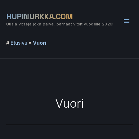
Siirry
sisältöön
HUPINURKKA.COM
Pääv
Uusia vitsejä joka päivä, parhaat vitsit vuodelle 2026!
#
Etusivu
»
Vuori
Vuori