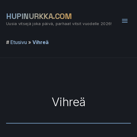
Siirry
sisältöön
HUPINURKKA.COM
Pääv
Uusia vitsejä joka päivä, parhaat vitsit vuodelle 2026!
#
Etusivu
»
Vihreä
Vihreä