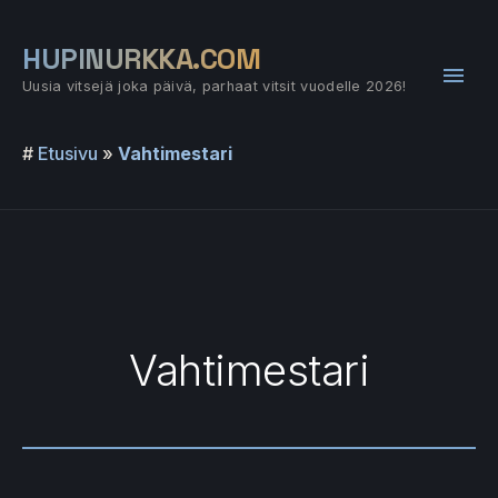
Siirry
sisältöön
HUPINURKKA.COM
Pääv
Uusia vitsejä joka päivä, parhaat vitsit vuodelle 2026!
#
Etusivu
»
Vahtimestari
Vahtimestari