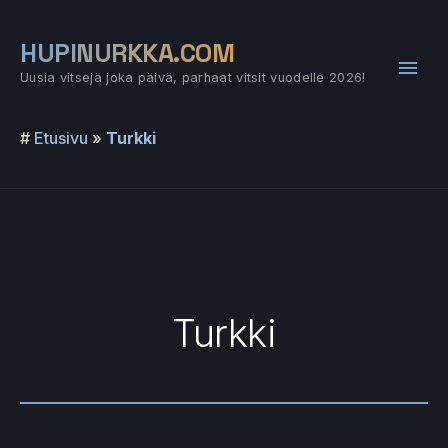
Siirry
sisältöön
HUPINURKKA.COM
Pääv
Uusia vitsejä joka päivä, parhaat vitsit vuodelle 2026!
#
Etusivu
»
Turkki
Turkki