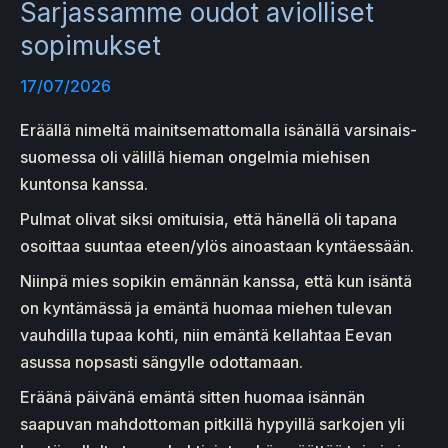
Sarjassamme oudot aviolliset
sopimukset
17/07/2026
Eräällä nimeltä mainitsemattomalla isänällä varsinais-
suomessa oli välillä hieman ongelmia miehisen
kuntonsa kanssa.
Pulmat olivat siksi omituisia, että hänellä oli tapana
osoittaa suuntaa eteen/ylös ainoastaan kyntäessään.
Niinpä mies sopikin emännän kanssa, että kun isäntä
on kyntämässä ja emäntä huomaa miehen tulevan
vauhdilla tupaa kohti, niin emäntä kellahtaa Eevan
asussa nopsasti sängylle odottamaan.
Eräänä päivänä emäntä sitten huomaa isännän
saapuvan mahdottoman pitkillä hypyillä sarkojen yli