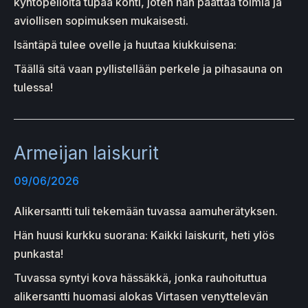
kyntöpellolta tupaa kohti, joten hän päättää toimia ja
aviollisen sopimuksen mukaisesti.
Isäntäpä tulee ovelle ja huutaa kiukkuisena:
Täällä sitä vaan pyllistellään perkele ja pihasauna on
tulessa!
Armeijan laiskurit
09/06/2026
Alikersantti tuli tekemään tuvassa aamuherätyksen.
Hän huusi kurkku suorana: Kaikki laiskurit, heti ylös
punkasta!
Tuvassa syntyi kova hässäkkä, jonka rauhoituttua
alikersantti huomasi alokas Virtasen venyttelevän