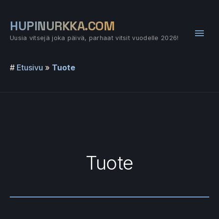
Siirry
sisältöön
HUPINURKKA.COM
Pääv
Uusia vitsejä joka päivä, parhaat vitsit vuodelle 2026!
#
Etusivu
»
Tuote
Tuote