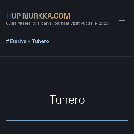
Siirry
sisältöön
HUPINURKKA.COM
Pääv
Uusia vitsejä joka päivä, parhaat vitsit vuodelle 2026!
#
Etusivu
»
Tuhero
Tuhero