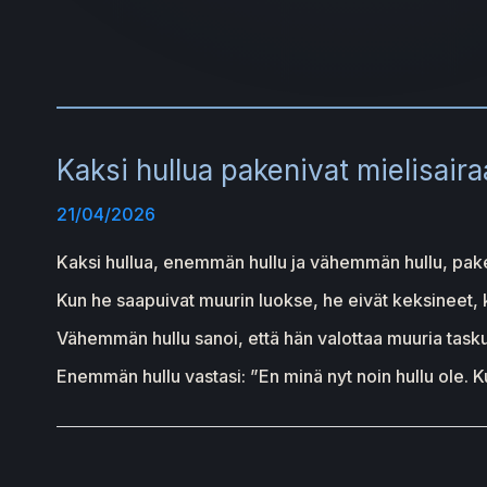
Kaksi hullua pakenivat mielisaira
21/04/2026
Kaksi hullua, enemmän hullu ja vähemmän hullu, paken
Kun he saapuivat muurin luokse, he eivät keksineet, k
Vähemmän hullu sanoi, että hän valottaa muuria taskul
Enemmän hullu vastasi: ”En minä nyt noin hullu ole. K