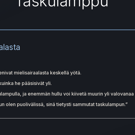
Taskulamppu
alasta
ivat mielisairaalasta keskellä yötä.
uinka he pääsisivät yli.
ampulla, ja enemmän hullu voi kiivetä muurin yli valovanaa 
un olen puolivälissä, sinä tietysti sammutat taskulampun.”