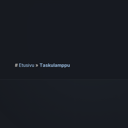
Siirry
sisältöön
#
Etusivu
»
Taskulamppu