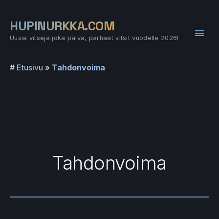
Siirry
sisältöön
HUPINURKKA.COM
Pääv
Uusia vitsejä joka päivä, parhaat vitsit vuodelle 2026!
#
Etusivu
»
Tahdonvoima
Tahdonvoima