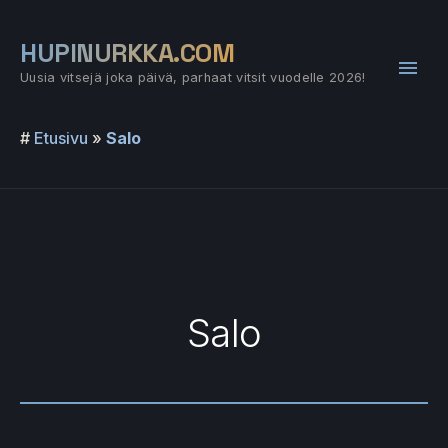
Siirry
sisältöön
HUPINURKKA.COM
Pääv
Uusia vitsejä joka päivä, parhaat vitsit vuodelle 2026!
#
Etusivu
»
Salo
Salo