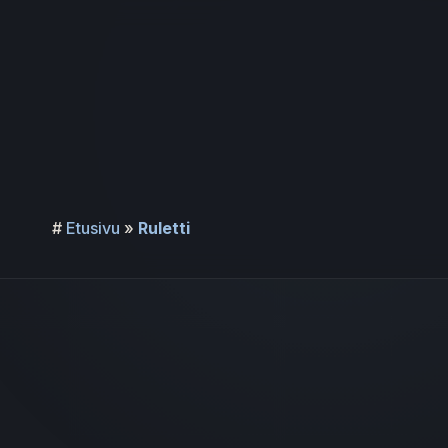
Siirry
sisältöön
#
Etusivu
»
Ruletti