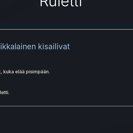
Ruletti
kkalainen kisailivat
t, kuka elää pisimpään.
etti.