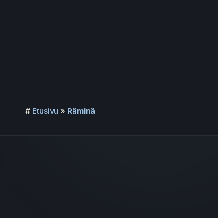
Siirry
sisältöön
#
Etusivu
»
Räminä