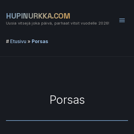
Siirry
sisältöön
HUPINURKKA.COM
Pääv
Uusia vitsejä joka päivä, parhaat vitsit vuodelle 2026!
#
Etusivu
»
Porsas
Porsas