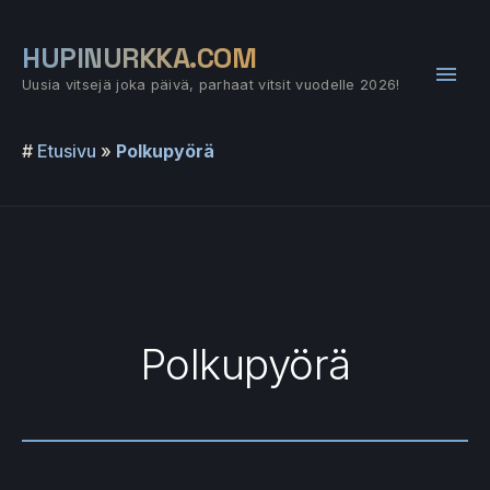
Siirry
sisältöön
HUPINURKKA.COM
Pääv
Uusia vitsejä joka päivä, parhaat vitsit vuodelle 2026!
#
Etusivu
»
Polkupyörä
Polkupyörä