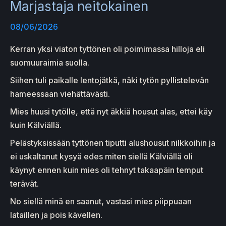
Marjastaja neitokainen
08/06/2026
Kerran yksi viaton tyttönen oli poimimassa hilloja eli
suomuuraimia suolla.
Siihen tuli paikalle lentojätkä, näki tytön pyllistelevän
hameessaan viehättävästi.
Mies huusi tytölle, että nyt äkkiä housut alas, ettei käy
kuin Kälviällä.
Pelästyksissään tyttönen tiputti alushousut nilkkoihin ja
ei uskaltanut kysyä edes miten siellä Kälviällä oli
käynyt ennen kuin mies oli tehnyt takaapäin temput
terävät.
No siellä minä en saanut, vastasi mies piippuaan
lataillen ja pois kävellen.