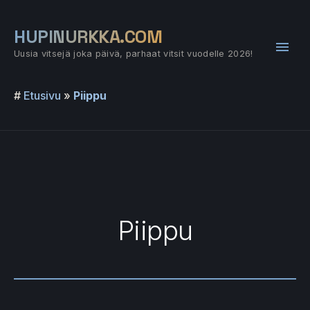
Siirry
sisältöön
HUPINURKKA.COM
Pääv
Uusia vitsejä joka päivä, parhaat vitsit vuodelle 2026!
#
Etusivu
»
Piippu
Piippu