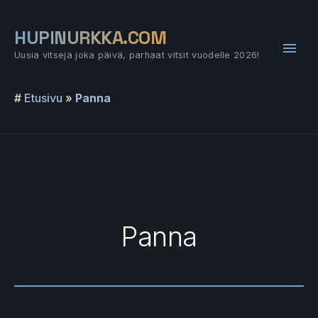
Siirry
sisältöön
HUPINURKKA.COM
Pääv
Uusia vitsejä joka päivä, parhaat vitsit vuodelle 2026!
#
Etusivu
»
Panna
Panna