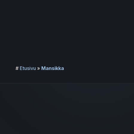
Siirry
sisältöön
#
Etusivu
»
Mansikka