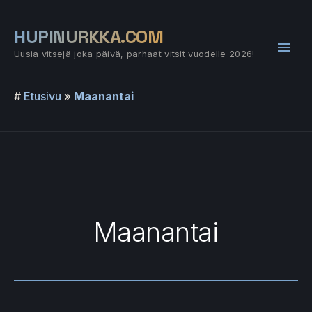
Siirry
sisältöön
HUPINURKKA.COM
Pääv
Uusia vitsejä joka päivä, parhaat vitsit vuodelle 2026!
#
Etusivu
»
Maanantai
Maanantai