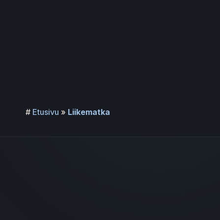
Siirry
sisältöön
#
Etusivu
»
Liikematka