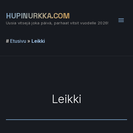
Siirry
sisältöön
HUPINURKKA.COM
Pääv
Uusia vitsejä joka päivä, parhaat vitsit vuodelle 2026!
#
Etusivu
»
Leikki
Leikki