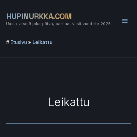
Siirry
sisältöön
HUPINURKKA.COM
Pääv
Uusia vitsejä joka päivä, parhaat vitsit vuodelle 2026!
#
Etusivu
»
Leikattu
Leikattu