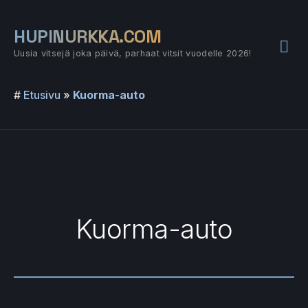
Siirry
sisältöön
HUPINURKKA.COM
Pää
Uusia vitsejä joka päivä, parhaat vitsit vuodelle 2026!
#
Etusivu
»
Kuorma-auto
Kuorma-auto