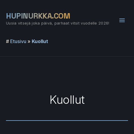
Siirry
sisältöön
HUPINURKKA.COM
Pääv
Uusia vitsejä joka päivä, parhaat vitsit vuodelle 2026!
#
Etusivu
»
Kuollut
Kuollut