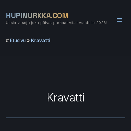
Siirry
sisältöön
HUPINURKKA.COM
Pääv
Uusia vitsejä joka päivä, parhaat vitsit vuodelle 2026!
#
Etusivu
»
Kravatti
Kravatti