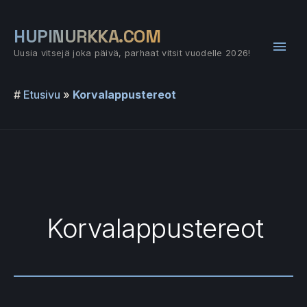
Siirry
sisältöön
HUPINURKKA.COM
Pääv
Uusia vitsejä joka päivä, parhaat vitsit vuodelle 2026!
#
Etusivu
»
Korvalappustereot
Korvalappustereot