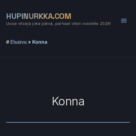
Siirry
sisältöön
HUPINURKKA.COM
Pääv
Uusia vitsejä joka päivä, parhaat vitsit vuodelle 2026!
#
Etusivu
»
Konna
Konna