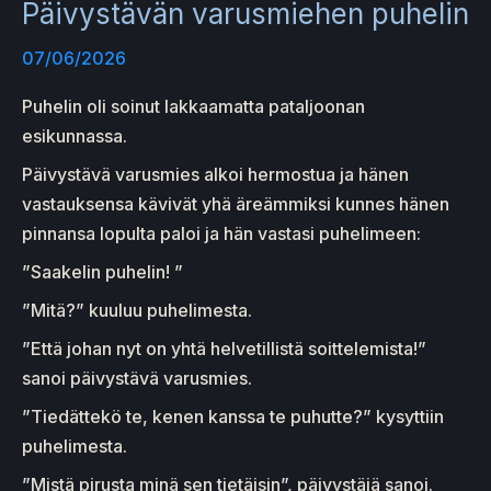
Päivystävän varusmiehen puhelin
07/06/2026
Puhelin oli soinut lakkaamatta pataljoonan
esikunnassa.
Päivystävä varusmies alkoi hermostua ja hänen
vastauksensa kävivät yhä äreämmiksi kunnes hänen
pinnansa lopulta paloi ja hän vastasi puhelimeen:
”Saakelin puhelin! ”
”Mitä?” kuuluu puhelimesta.
”Että johan nyt on yhtä helvetillistä soittelemista!”
sanoi päivystävä varusmies.
”Tiedättekö te, kenen kanssa te puhutte?” kysyttiin
puhelimesta.
”Mistä pirusta minä sen tietäisin”, päivystäjä sanoi.