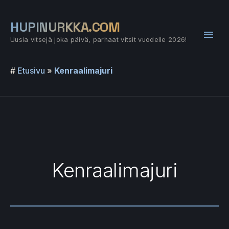
Siirry
sisältöön
HUPINURKKA.COM
Pääv
Uusia vitsejä joka päivä, parhaat vitsit vuodelle 2026!
#
Etusivu
»
Kenraalimajuri
Kenraalimajuri