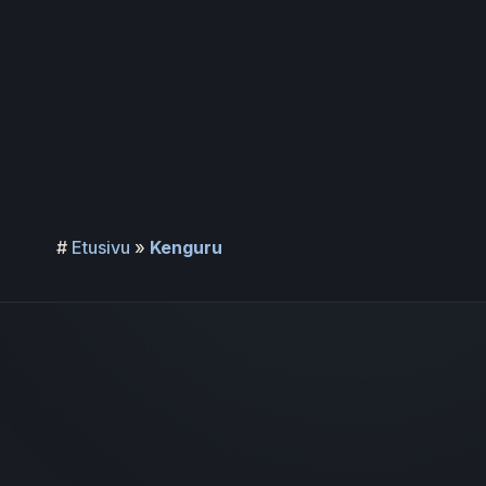
Siirry
sisältöön
#
Etusivu
»
Kenguru