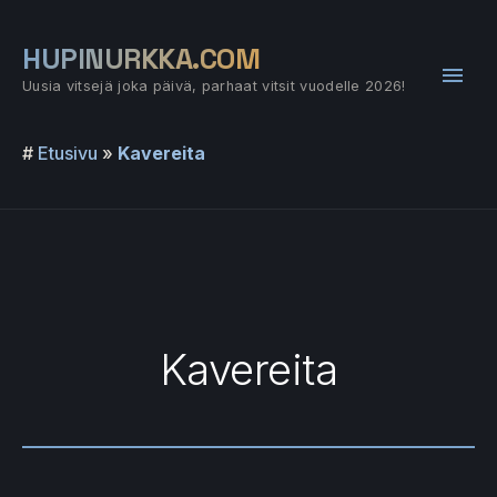
Siirry
sisältöön
HUPINURKKA.COM
Pääv
Uusia vitsejä joka päivä, parhaat vitsit vuodelle 2026!
#
Etusivu
»
Kavereita
Kavereita