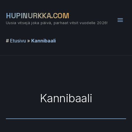
Siirry
sisältöön
HUPINURKKA.COM
Pääv
Uusia vitsejä joka päivä, parhaat vitsit vuodelle 2026!
#
Etusivu
»
Kannibaali
Kannibaali