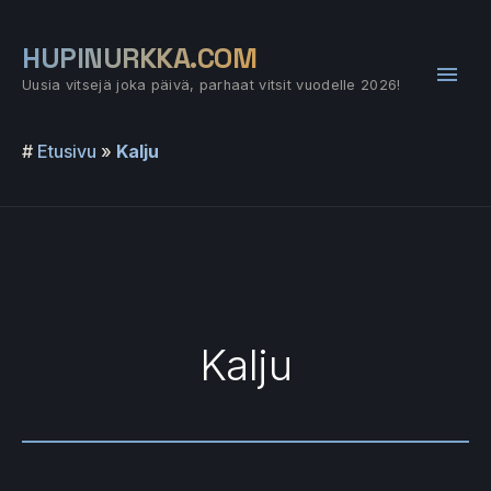
Siirry
sisältöön
HUPINURKKA.COM
Pääv
Uusia vitsejä joka päivä, parhaat vitsit vuodelle 2026!
#
Etusivu
»
Kalju
Kalju