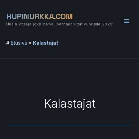
Siirry
sisältöön
HUPINURKKA.COM
Pääv
Uusia vitsejä joka päivä, parhaat vitsit vuodelle 2026!
#
Etusivu
»
Kalastajat
Kalastajat