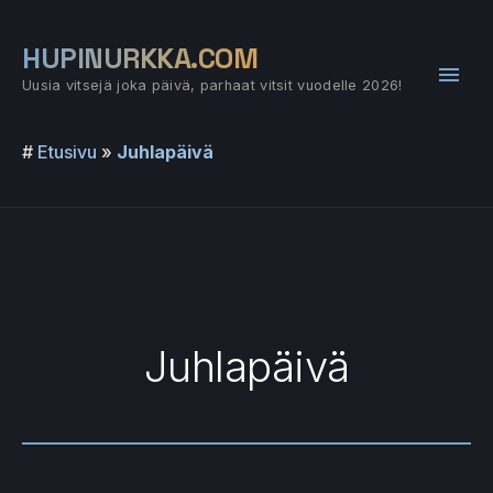
Siirry
sisältöön
HUPINURKKA.COM
Pääv
Uusia vitsejä joka päivä, parhaat vitsit vuodelle 2026!
#
Etusivu
»
Juhlapäivä
Juhlapäivä