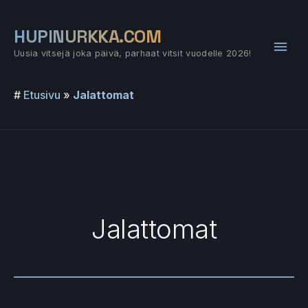
Siirry
sisältöön
HUPINURKKA.COM
Pääv
Uusia vitsejä joka päivä, parhaat vitsit vuodelle 2026!
#
Etusivu
»
Jalattomat
Jalattomat