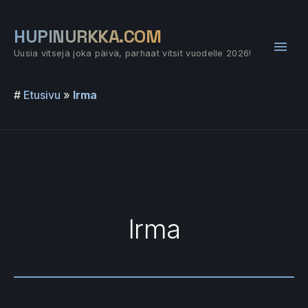
Siirry
sisältöön
HUPINURKKA.COM
Pääv
Uusia vitsejä joka päivä, parhaat vitsit vuodelle 2026!
#
Etusivu
»
Irma
Irma