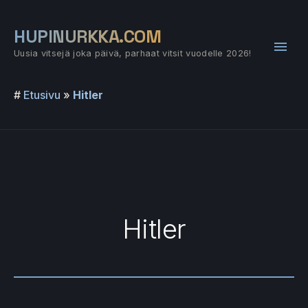
Siirry
sisältöön
HUPINURKKA.COM
Pääv
Uusia vitsejä joka päivä, parhaat vitsit vuodelle 2026!
#
Etusivu
»
Hitler
Hitler