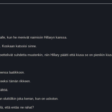
n alle, kun he menivät naimisiin Hillaryn kanssa.
 H. Koskaan katsoisi sinne.
telivät suhdetta muutenkin, niin Hillary päätti että kiusa se on pienikin kius
neensa laatikkoon.
nteeksi tämän rikkeen.
ältöä.
än oluttölkin joka kerran, kun on uskoton.
elä, että entäs ne rahat?