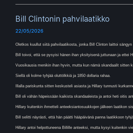
Bill Clintonin pahvilaatikko
22/05/2026
Oletkos kuullut siitä pahvilaatikosta, jonka Bill Clinton laittoi sängy
Bill toivoi, että se pysyisi hänen ihan yksityisenä juttunaan ja ettei
Vuosikausia menikin ihan hyvin, mutta kun nämä skandaalit sitten koet
Siellä oli kolme tyhjää oluttölkkiä ja 1850 dollaria rahaa.
Illalla pariskunta sitten keskusteli asiasta ja Hillary tunnusti kurkan
Bill oli vähän häpeissään kaikista skandaaleista ja antoi heti oitis a
Hillary kuitenkin ihmetteli anteeksiantosuukkojen jälkeen laatikon sis
Bill selitti näyrästi, että hän päätti hääpäivänä panna laatikkoon tyhj
Hillary antoi helpottuneena Billille anteeksi, mutta kysyi kuitenkin vi