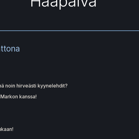
Hääpäivä
attona
nä noin hirveästi kyynelehdit?
 Markon kanssa!
ukaan!