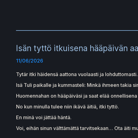
Isän tyttö itkuisena hääpäivän a
11/06/2026
Tytär itki häidensä aattona vuolaasti ja lohduttomasti.
Isä Tuli paikalle ja kummasteli: Minkä ihmeen takia si
Huomennahan on hääpäiväsi ja saat elää onnellisena
No kun minulla tulee niin ikävä äitiä, itki tyttö.
En minä voi jättää häntä.
Voi, eihän sinun välttämättä tarvitsekaan… Ota äiti m