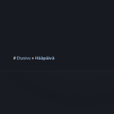
Siirry
sisältöön
#
Etusivu
»
Hääpäivä