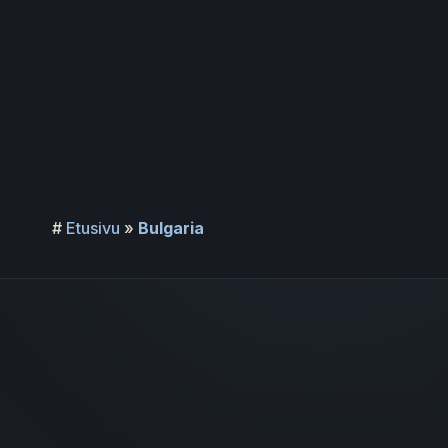
Siirry
sisältöön
#
Etusivu
»
Bulgaria