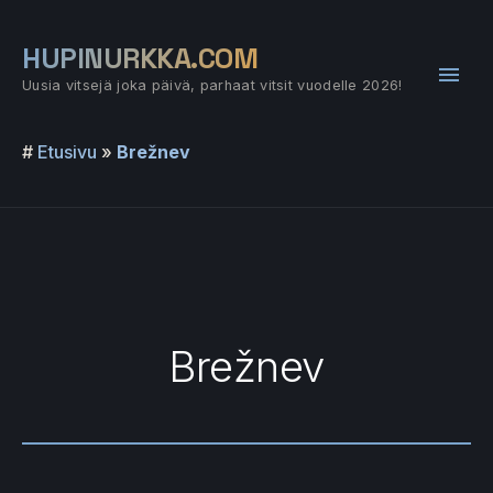
Siirry
sisältöön
HUPINURKKA.COM
Pääv
Uusia vitsejä joka päivä, parhaat vitsit vuodelle 2026!
#
Etusivu
»
Brežnev
Brežnev